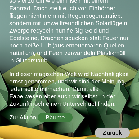
so viel zu tun wie ein Fisch mit einem
Fahrrad. Doch stellt euch vor, Einhörner
fliegen nicht mehr mit Regenbogenantrieb,
sondern mit umweltfreundlichen Solarflügeln,
Zwerge recyceln nun fleißig Gold und
Edelsteine, Drachen spucken statt Feuer nur
noch heiße Luft (aus erneuerbaren Quellen
natürlich), und Feen verwandeln Plastikmüll
in Glitzerstaub.
In dieser magischen Welt wird Nachhaltigkeit
ernst genommen, und wir sind der Meinung,
jeder sollte mitmachen. Damit alle
Fabelwesen aber auch wir selbst, in der
Zukunft noch einen Unterschlupf finden.
Zur Aktion
Bäume
Zurück