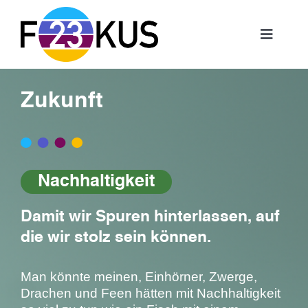
Skip
to
content
Toggle
Navigat
Home
Zukunft
Leistungen
Zukunft
Nachhaltigkeit
Damit wir Spuren hinterlassen, auf
Team
die wir stolz sein können.
Kontakt
Man könnte meinen, Einhörner, Zwerge,
Drachen und Feen hätten mit Nachhaltigkeit