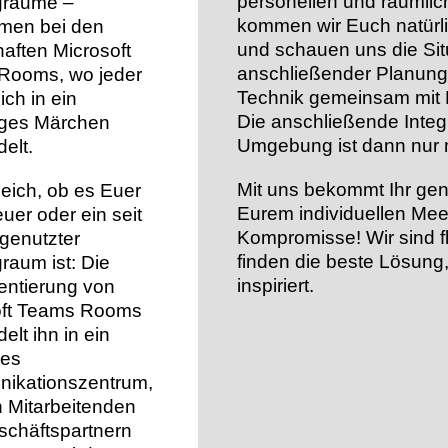
personellen und räumlic
gräume –
kommen wir Euch natürl
mmen bei den
und schauen uns die Sit
aften Microsoft
anschließender Planung 
Rooms, wo jeder
Technik gemeinsam mit 
ch in ein
Die anschließende Integr
iges Märchen
Umgebung ist dann nur
elt.
Mit uns bekommt Ihr gena
eich, ob es Euer
Eurem individuellen Me
uer oder ein seit
Kompromisse! Wir sind f
genutzter
finden die beste Lösung,
raum ist: Die
inspiriert.
entierung von
oft Teams Rooms
elt ihn in ein
es
ikationszentrum,
 Mitarbeitenden
schäftspartnern