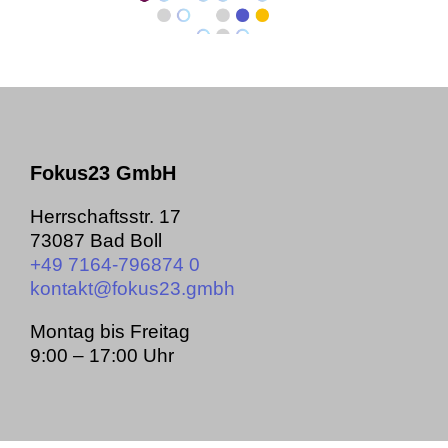
Fokus23 GmbH
Herrschaftsstr. 17
73087 Bad Boll
+49 7164-796874 0
kontakt@­fokus23.gmbh
Montag bis Freitag
9:00 – 17:00 Uhr