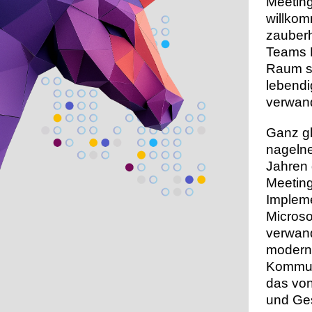
Meetin
willko
zauberh
Teams 
Raum si
lebend
verwand
Ganz gl
nagelne
Jahren 
Meeting
Implem
Micros
verwand
modern
Kommun
das von
und Ge