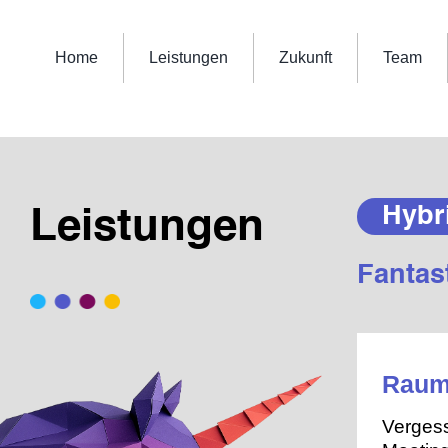
Skip
to
content
Home
Leistungen
Zukunft
Team
Hybr
Leistungen
Fantas
Raum
Vergess